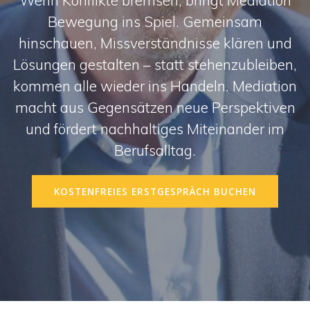
Wenn Konflikte bremsen, bringt Mediation
Bewegung ins Spiel. Gemeinsam
hinschauen, Missverständnisse klären und
Lösungen gestalten – statt stehenzubleiben,
kommen alle wieder ins Handeln. Mediation
macht aus Gegensätzen neue Perspektiven
und fördert nachhaltiges Miteinander im
Berufsalltag.
KOSTENFREIES ERSTGESPRÄCH BUCHEN