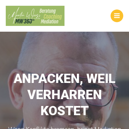
Inhalt
Zum
springen
Inhalt
springen
ANPACKEN, WEIL
VERHARREN
KOSTET